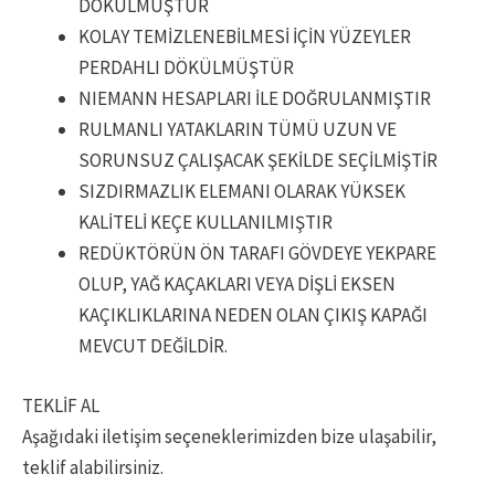
DÖKÜLMÜŞTÜR
KOLAY TEMİZLENEBİLMESİ İÇİN YÜZEYLER
PERDAHLI DÖKÜLMÜŞTÜR
NIEMANN HESAPLARI İLE DOĞRULANMIŞTIR
RULMANLI YATAKLARIN TÜMÜ UZUN VE
SORUNSUZ ÇALIŞACAK ŞEKİLDE SEÇİLMİŞTİR
SIZDIRMAZLIK ELEMANI OLARAK YÜKSEK
KALİTELİ KEÇE KULLANILMIŞTIR
REDÜKTÖRÜN ÖN TARAFI GÖVDEYE YEKPARE
OLUP, YAĞ KAÇAKLARI VEYA DİŞLİ EKSEN
KAÇIKLIKLARINA NEDEN OLAN ÇIKIŞ KAPAĞI
MEVCUT DEĞİLDİR.
TEKLİF AL
Aşağıdaki iletişim seçeneklerimizden bize ulaşabilir,
teklif alabilirsiniz.