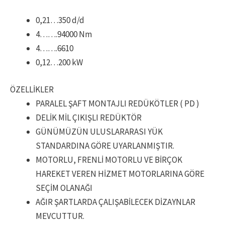
0,21…350 d/d
4…….94000 Nm
4…….6610
0,12…200 kW
ÖZELLİKLER
PARALEL ŞAFT MONTAJLI REDÜKÖTLER ( PD )
DELİK MİL ÇIKIŞLI REDÜKTÖR
GÜNÜMÜZÜN ULUSLARARASI YÜK
STANDARDINA GÖRE UYARLANMIŞTIR.
MOTORLU, FRENLİ MOTORLU VE BİRÇOK
HAREKET VEREN HİZMET MOTORLARINA GÖRE
SEÇİM OLANAĞI
AĞIR ŞARTLARDA ÇALIŞABİLECEK DİZAYNLAR
MEVCUTTUR.