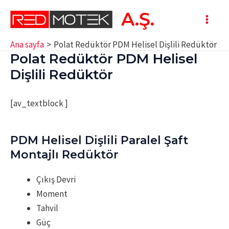
İçeriğe
A.Ş.
atla
Main
Ana sayfa
Polat Redüktör PDM Helisel Dişlili Redüktör
Men
Polat Redüktör PDM Helisel
Dişlili Redüktör
[av_textblock ]
PDM Helisel Dişlili Paralel Şaft
Montajlı Redüktör
Çıkış Devri
Moment
Tahvil
Güç