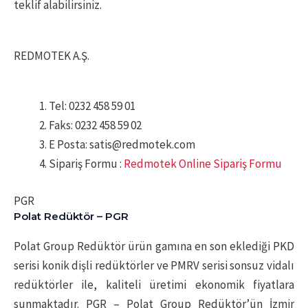
teklif alabilirsiniz.
REDMOTEK A.Ş.
Tel: 0232 458 59 01
Faks: 0232 458 59 02
E Posta: satis@redmotek.com
Sipariş Formu :
Redmotek Online Sipariş Formu
PGR
Polat Redüktör – PGR
Polat Group Redüktör ürün gamına en son eklediği PKD
serisi konik dişli redüktörler ve PMRV serisi sonsuz vidalı
redüktörler ile, kaliteli üretimi ekonomik fiyatlara
sunmaktadır. PGR – Polat Group Redüktör’ün İzmir