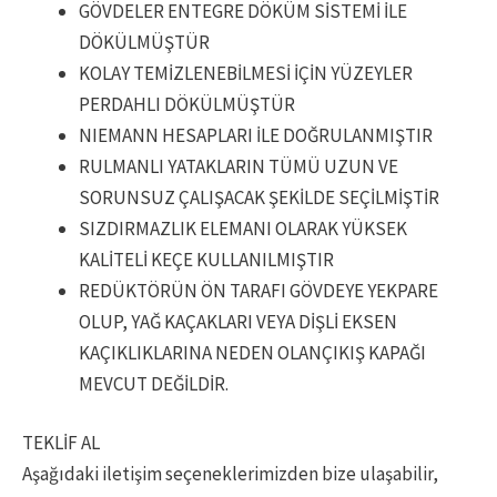
GÖVDELER ENTEGRE DÖKÜM SİSTEMİ İLE
DÖKÜLMÜŞTÜR
KOLAY TEMİZLENEBİLMESİ İÇİN YÜZEYLER
PERDAHLI DÖKÜLMÜŞTÜR
NIEMANN HESAPLARI İLE DOĞRULANMIŞTIR
RULMANLI YATAKLARIN TÜMÜ UZUN VE
SORUNSUZ ÇALIŞACAK ŞEKİLDE SEÇİLMİŞTİR
SIZDIRMAZLIK ELEMANI OLARAK YÜKSEK
KALİTELİ KEÇE KULLANILMIŞTIR
REDÜKTÖRÜN ÖN TARAFI GÖVDEYE YEKPARE
OLUP, YAĞ KAÇAKLARI VEYA DİŞLİ EKSEN
KAÇIKLIKLARINA NEDEN OLANÇIKIŞ KAPAĞI
MEVCUT DEĞİLDİR.
TEKLİF AL
Aşağıdaki iletişim seçeneklerimizden bize ulaşabilir,