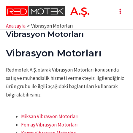
İçeriğe
A.Ş.
atla
Main
Ana sayfa
Vibrasyon Motorları
Men
Vibrasyon Motorları
Vibrasyon Motorları
Redmotek A.Ş. olarak Vibrasyon Motorları konusunda
satış ve mühendislik hizmeti vermekteyiz. İlgilendiğiniz
ürün grubu ile ilgili aşağıdaki bağlantıları kullanarak
bilgi alabilirsiniz.
Miksan Vibrasyon Motorları
Femaş Vibrasyon Motorları
Kemp Vibrasyon Motorları