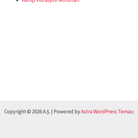
Copyright © 2026 A.Ş. | Powered by
Astra WordPress Teması